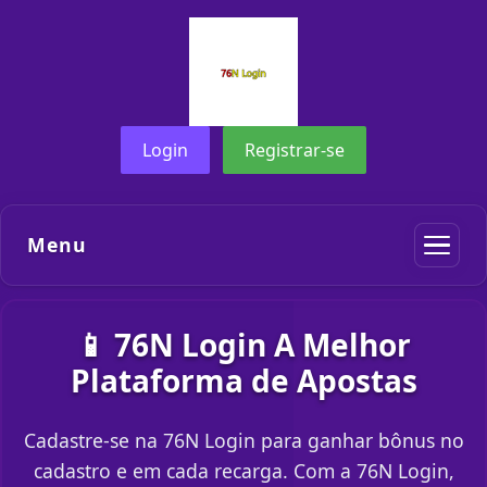
Login
Registrar-se
Menu
📱 76N Login A Melhor
Plataforma de Apostas
Cadastre-se na 76N Login para ganhar bônus no
cadastro e em cada recarga. Com a 76N Login,