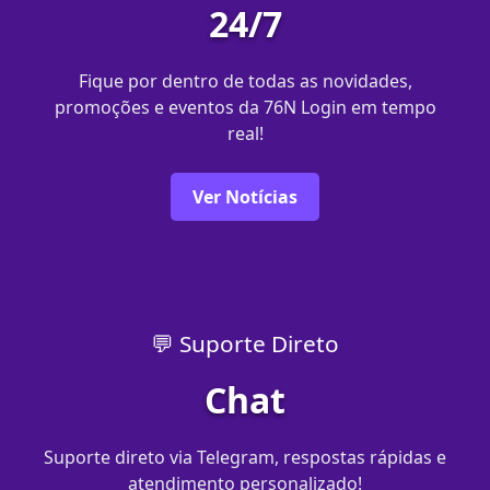
24/7
Fique por dentro de todas as novidades,
promoções e eventos da 76N Login em tempo
real!
Ver Notícias
💬 Suporte Direto
Chat
Suporte direto via Telegram, respostas rápidas e
atendimento personalizado!