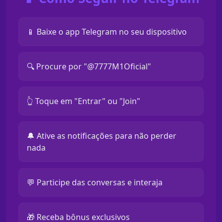
📱 Baixe o app Telegram no seu dispositivo
🔍 Procure por "@7777M1Oficial"
👆 Toque em "Entrar" ou "Join"
🔔 Ative as notificações para não perder
nada
💬 Participe das conversas e interaja
🎁 Receba bônus exclusivos