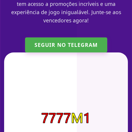
tem acesso a promoções incríveis e uma
experiência de jogo inigualável. Junte-se aos
vencedores agora!
SEGUIR NO TELEGRAM