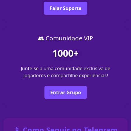
Falar Suporte
👥 Comunidade VIP
1000+
Junte-se a uma comunidade exclusiva de
jogadores e compartilhe experiências!
Entrar Grupo
📱 Como Seguir no Telegram