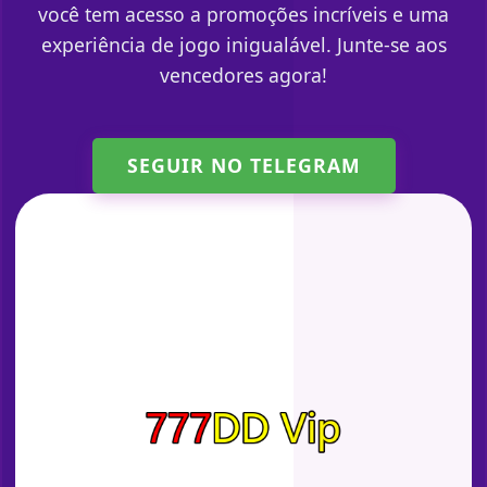
você tem acesso a promoções incríveis e uma
experiência de jogo inigualável. Junte-se aos
vencedores agora!
SEGUIR NO TELEGRAM