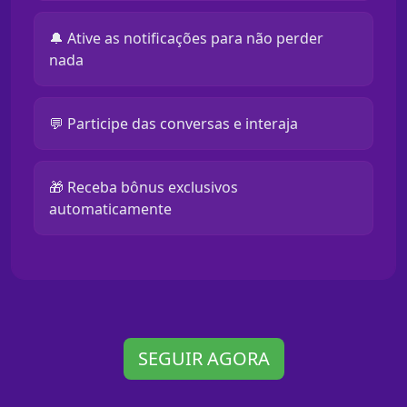
🔔 Ative as notificações para não perder
nada
💬 Participe das conversas e interaja
🎁 Receba bônus exclusivos
automaticamente
SEGUIR AGORA