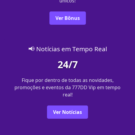
únicos!
Ver Bônus
📢 Notícias em Tempo Real
24/7
Fique por dentro de todas as novidades,
promoções e eventos da 777DD Vip em tempo
real!
Ver Notícias