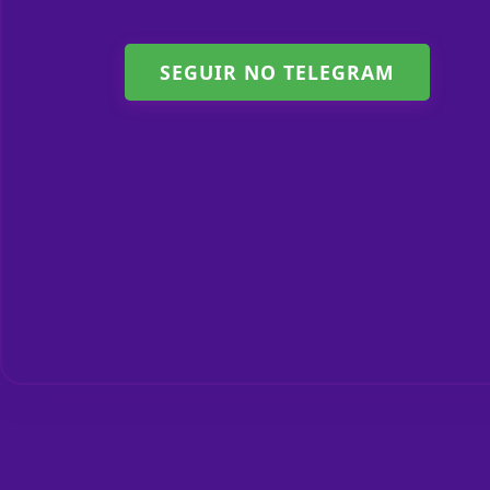
SEGUIR NO TELEGRAM