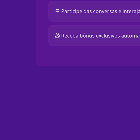
💬 Participe das conversas e interaj
🎁 Receba bônus exclusivos autom