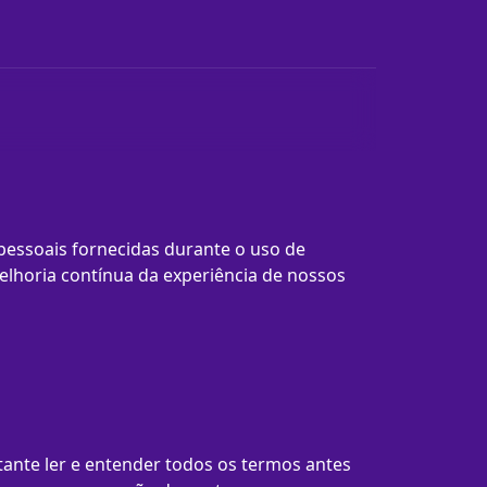
pessoais fornecidas durante o uso de
elhoria contínua da experiência de nossos
ante ler e entender todos os termos antes