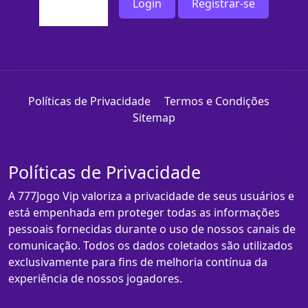
Login
Registrar-se
Políticas de Privacidade
Termos e Condições
Sitemap
Políticas de Privacidade
A 777Jogo Vip valoriza a privacidade de seus usuários e
está empenhada em proteger todas as informações
pessoais fornecidas durante o uso de nossos canais de
comunicação. Todos os dados coletados são utilizados
exclusivamente para fins de melhoria contínua da
experiência de nossos jogadores.