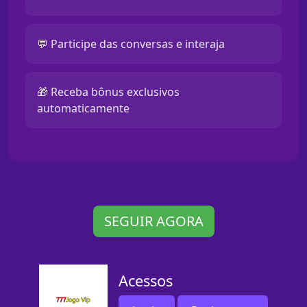
💬 Participe das conversas e interaja
🎁 Receba bônus exclusivos
automaticamente
SEGUIR AGORA
Acessos