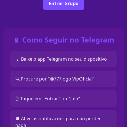
Entrar Grupo
📱 Como Seguir no Telegram
📱 Baixe o app Telegram no seu dispositivo
🔍 Procure por "@777Jogo VipOficial"
👆 Toque em "Entrar" ou "Join"
🔔 Ative as notificações para não perder
nada