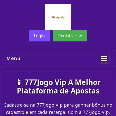
Login
Registrar-se
Menu
📱 777Jogo Vip A Melhor
Plataforma de Apostas
Cadastre-se na 777Jogo Vip para ganhar bônus no
cadastro e em cada recarga. Com a 777Jogo Vip,