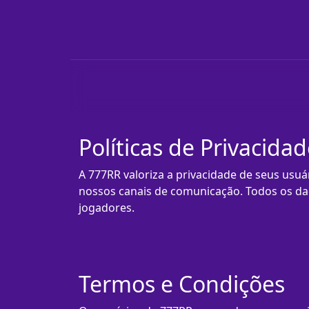
Políticas de Privacida
A 777RR valoriza a privacidade de seus usu
nossos canais de comunicação. Todos os dad
jogadores.
Termos e Condições