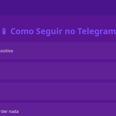
📱 Como Seguir no Telegram
ositivo
erder nada