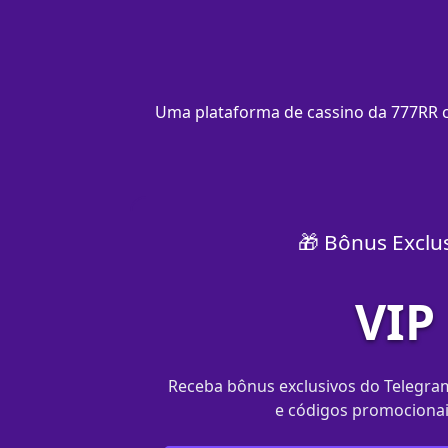
Uma plataforma de cassino da 777RR co
🎁 Bônus Exclu
VIP
Receba bônus exclusivos do Telegra
e códigos promocionai