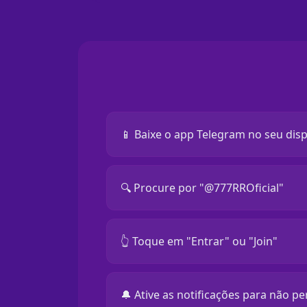
📱 Baixe o app Telegram no seu disp
🔍 Procure por "@777RROficial"
👆 Toque em "Entrar" ou "Join"
🔔 Ative as notificações para não p