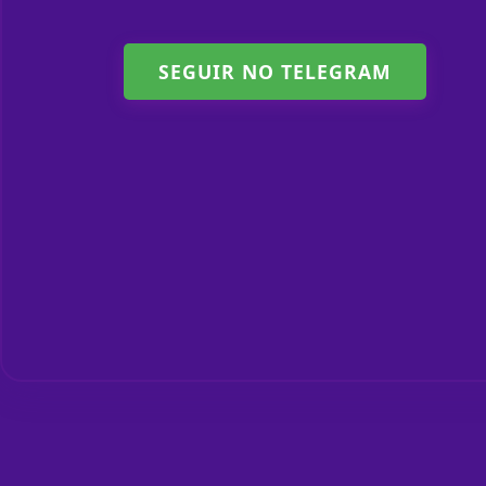
SEGUIR NO TELEGRAM