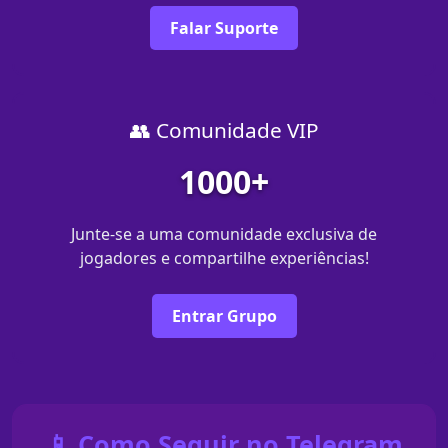
Falar Suporte
👥 Comunidade VIP
1000+
Junte-se a uma comunidade exclusiva de
jogadores e compartilhe experiências!
Entrar Grupo
📱 Como Seguir no Telegram