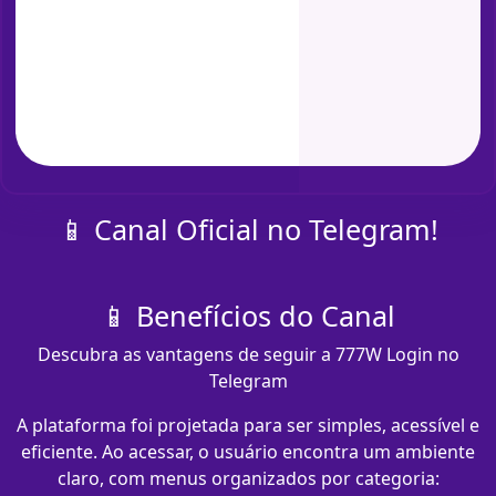
📱 Canal Oficial no Telegram!
📱 Benefícios do Canal
Descubra as vantagens de seguir a 777W Login no
Telegram
A plataforma foi projetada para ser simples, acessível e
eficiente. Ao acessar, o usuário encontra um ambiente
claro, com menus organizados por categoria: