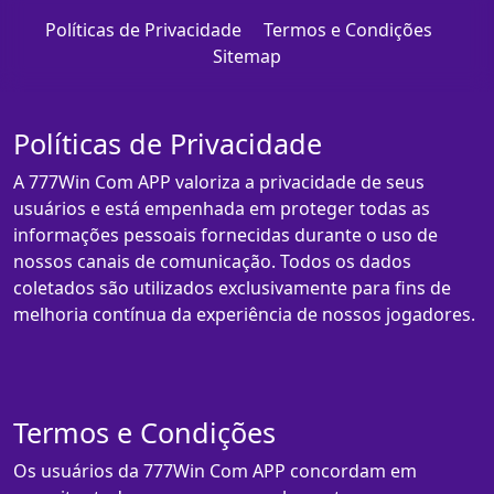
Políticas de Privacidade
Termos e Condições
Sitemap
Políticas de Privacidade
A 777Win Com APP valoriza a privacidade de seus
usuários e está empenhada em proteger todas as
informações pessoais fornecidas durante o uso de
nossos canais de comunicação. Todos os dados
coletados são utilizados exclusivamente para fins de
melhoria contínua da experiência de nossos jogadores.
Termos e Condições
Os usuários da 777Win Com APP concordam em