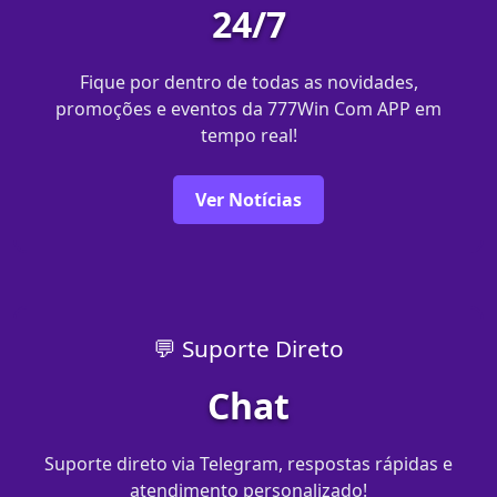
24/7
Fique por dentro de todas as novidades,
promoções e eventos da 777Win Com APP em
tempo real!
Ver Notícias
💬 Suporte Direto
Chat
Suporte direto via Telegram, respostas rápidas e
atendimento personalizado!