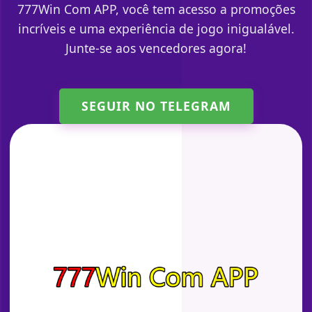
777Win Com APP, você tem acesso a promoções
incríveis e uma experiência de jogo inigualável.
Junte-se aos vencedores agora!
SEGUIR NO TELEGRAM