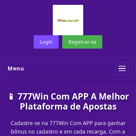
Login
Registrar-se
Menu
📱 777Win Com APP A Melhor
Plataforma de Apostas
Cadastre-se na 777Win Com APP para ganhar
bônus no cadastro e em cada recarga. Com a