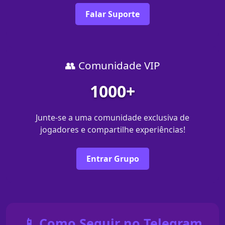
Falar Suporte
👥 Comunidade VIP
1000+
Junte-se a uma comunidade exclusiva de
jogadores e compartilhe experiências!
Entrar Grupo
📱 Como Seguir no Telegram