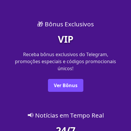
🎁 Bônus Exclusivos
VIP
Receba bônus exclusivos do Telegram,
promoções especiais e códigos promocionais
únicos!
Ver Bônus
📢 Notícias em Tempo Real
24/7