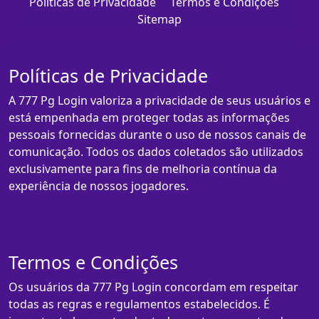
Políticas de Privacidade
Termos e Condições
Sitemap
Políticas de Privacidade
A 777 Pg Login valoriza a privacidade de seus usuários e
está empenhada em proteger todas as informações
pessoais fornecidas durante o uso de nossos canais de
comunicação. Todos os dados coletados são utilizados
exclusivamente para fins de melhoria contínua da
experiência de nossos jogadores.
Termos e Condições
Os usuários da 777 Pg Login concordam em respeitar
todas as regras e regulamentos estabelecidos. É