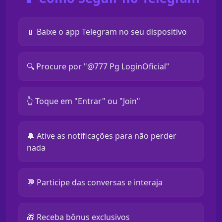
📱 Baixe o app Telegram no seu dispositivo
🔍 Procure por "@777 Pg LoginOficial"
👆 Toque em "Entrar" ou "Join"
🔔 Ative as notificações para não perder
nada
💬 Participe das conversas e interaja
🎁 Receba bônus exclusivos