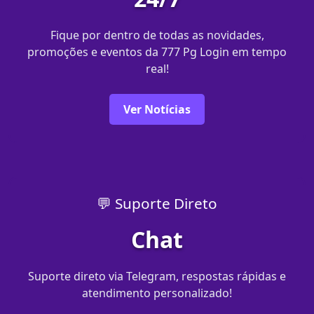
Fique por dentro de todas as novidades,
promoções e eventos da 777 Pg Login em tempo
real!
Ver Notícias
💬 Suporte Direto
Chat
Suporte direto via Telegram, respostas rápidas e
atendimento personalizado!