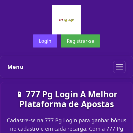
Login
Registrar-se
Menu
📱 777 Pg Login A Melhor
Plataforma de Apostas
Cadastre-se na 777 Pg Login para ganhar bônus
no cadastro e em cada recarga. Com a 777 Pg