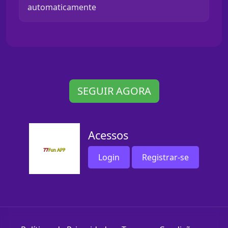
automaticamente
SEGUIR AGORA
Acessos
Login
Registrar-se