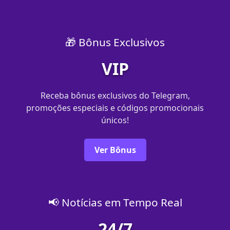
🎁 Bônus Exclusivos
VIP
Receba bônus exclusivos do Telegram,
promoções especiais e códigos promocionais
únicos!
Ver Bônus
📢 Notícias em Tempo Real
24/7