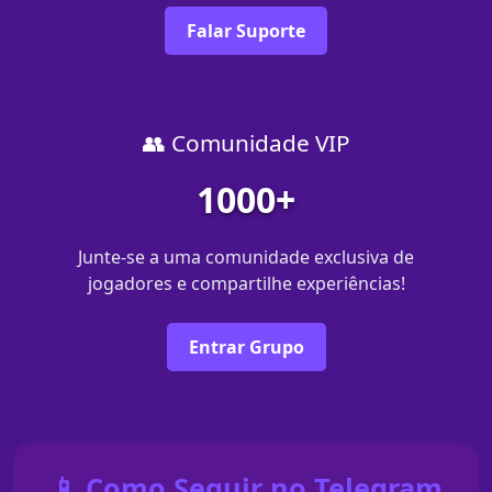
Falar Suporte
👥 Comunidade VIP
1000+
Junte-se a uma comunidade exclusiva de
jogadores e compartilhe experiências!
Entrar Grupo
📱 Como Seguir no Telegram