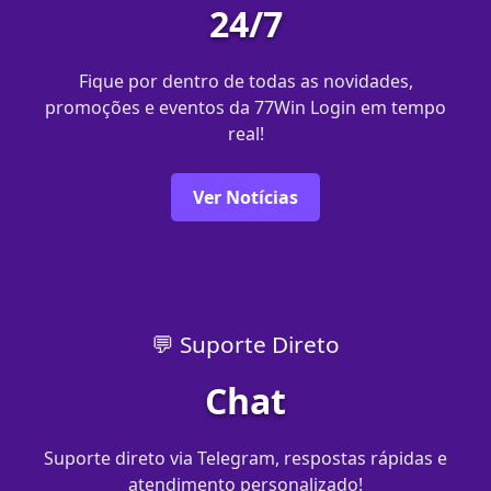
24/7
Fique por dentro de todas as novidades,
promoções e eventos da 77Win Login em tempo
real!
Ver Notícias
💬 Suporte Direto
Chat
Suporte direto via Telegram, respostas rápidas e
atendimento personalizado!