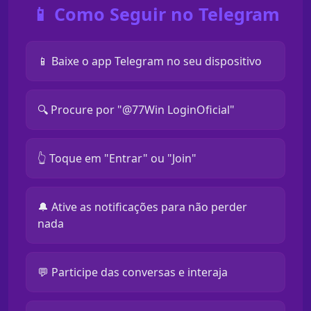
📱 Como Seguir no Telegram
📱 Baixe o app Telegram no seu dispositivo
🔍 Procure por "@77Win LoginOficial"
👆 Toque em "Entrar" ou "Join"
🔔 Ative as notificações para não perder
nada
💬 Participe das conversas e interaja