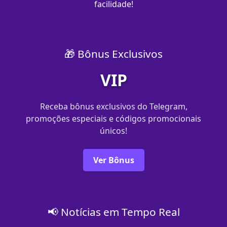
facilidade!
🎁 Bônus Exclusivos
VIP
Receba bônus exclusivos do Telegram,
promoções especiais e códigos promocionais
únicos!
Ver Bônus
📢 Notícias em Tempo Real