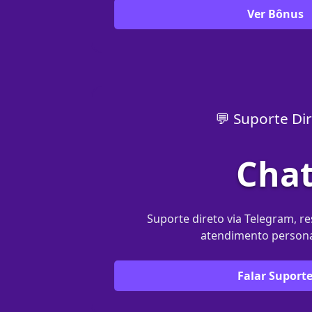
Ver Bônus
💬 Suporte Di
Cha
Suporte direto via Telegram, r
atendimento persona
Falar Suport