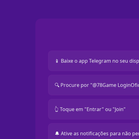
📱 Baixe o app Telegram no seu disp
🔍 Procure por "@78Game LoginOfic
👆 Toque em "Entrar" ou "Join"
🔔 Ative as notificações para não p