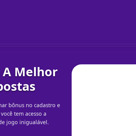
 A Melhor
postas
ar bônus no cadastro e
você tem acesso a
e jogo inigualável.