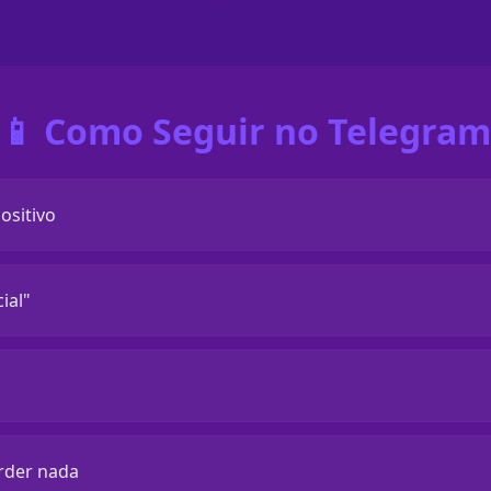
📱 Como Seguir no Telegram
ositivo
ial"
erder nada