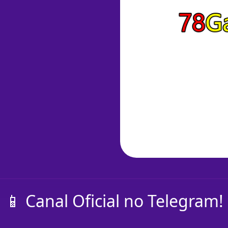
📱 Canal Oficial no Telegram!