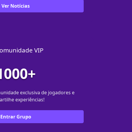
Ver Notícias
Comunidade VIP
1000+
unidade exclusiva de jogadores e
rtilhe experiências!
Entrar Grupo