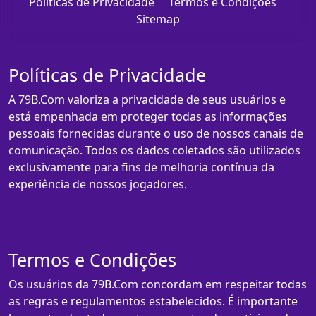
Políticas de Privacidade
Termos e Condições
Sitemap
Políticas de Privacidade
A 79B.Com valoriza a privacidade de seus usuários e
está empenhada em proteger todas as informações
pessoais fornecidas durante o uso de nossos canais de
comunicação. Todos os dados coletados são utilizados
exclusivamente para fins de melhoria contínua da
experiência de nossos jogadores.
Termos e Condições
Os usuários da 79B.Com concordam em respeitar todas
as regras e regulamentos estabelecidos. É importante