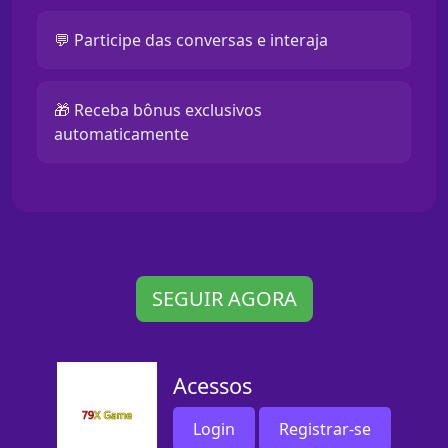
💬 Participe das conversas e interaja
🎁 Receba bônus exclusivos
automaticamente
SEGUIR AGORA
Acessos
Login
Registrar-se