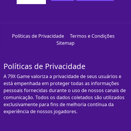
Políticas de Privacidade
Termos e Condições
Sitemap
Políticas de Privacidade
A 79X Game valoriza a privacidade de seus usuários e
está empenhada em proteger todas as informações
pessoais fornecidas durante o uso de nossos canais de
comunicação. Todos os dados coletados são utilizados
exclusivamente para fins de melhoria contínua da
experiência de nossos jogadores.