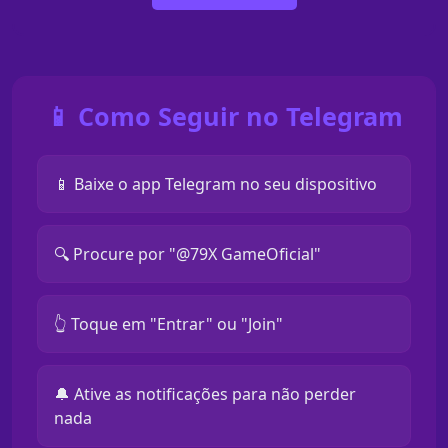
📱 Como Seguir no Telegram
📱 Baixe o app Telegram no seu dispositivo
🔍 Procure por "@79X GameOficial"
👆 Toque em "Entrar" ou "Join"
🔔 Ative as notificações para não perder
nada