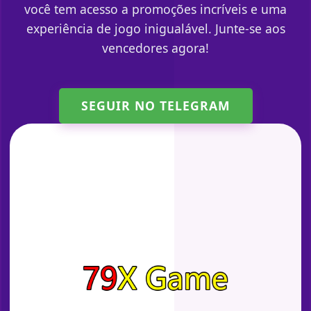
você tem acesso a promoções incríveis e uma
experiência de jogo inigualável. Junte-se aos
vencedores agora!
SEGUIR NO TELEGRAM