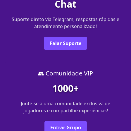
Chat
Suporte direto via Telegram, respostas rápidas e
atendimento personalizado!
Falar Suporte
👥 Comunidade VIP
1000+
Junte-se a uma comunidade exclusiva de
jogadores e compartilhe experiências!
Entrar Grupo