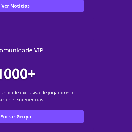
Ver Notícias
Comunidade VIP
1000+
unidade exclusiva de jogadores e
rtilhe experiências!
Entrar Grupo