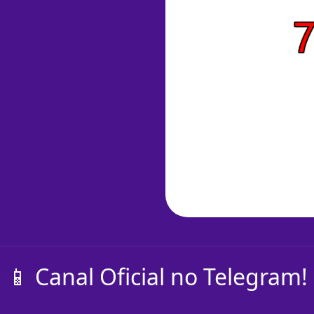
📱 Canal Oficial no Telegram!