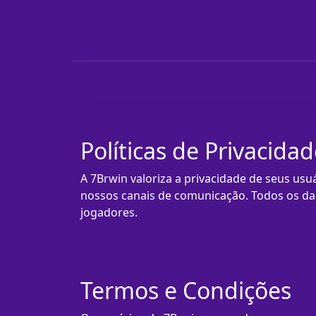
Políticas de Privacida
A 7Brwin valoriza a privacidade de seus us
nossos canais de comunicação. Todos os dad
jogadores.
Termos e Condições