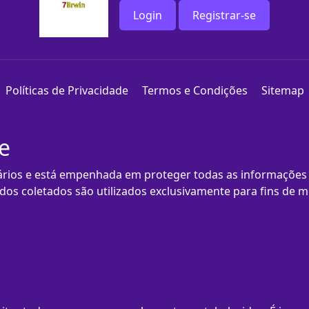
Login
Registrar-se
Políticas de Privacidade
Termos e Condições
Sitemap
de
uários e está empenhada em proteger todas as informações
os coletados são utilizados exclusivamente para fins de m