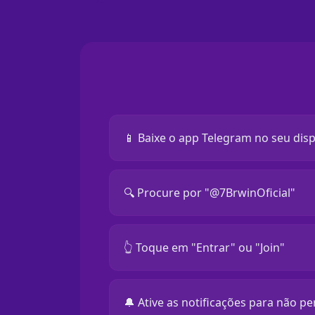
📱 Baixe o app Telegram no seu disp
🔍 Procure por "@7BrwinOficial"
👆 Toque em "Entrar" ou "Join"
🔔 Ative as notificações para não p