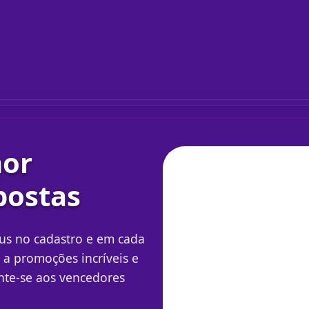
hor
postas
us no cadastro e em cada
 a promoções incríveis e
unte-se aos vencedores