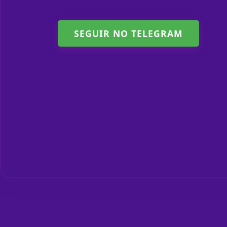
SEGUIR NO TELEGRAM