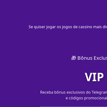
Se quiser jogar os jogos de cassino mais d
🎁 Bônus Exclu
VIP
Receba bônus exclusivos do Telegra
e códigos promocionai