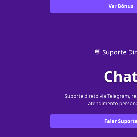
Ver Bônus
💬 Suporte Di
Cha
Suporte direto via Telegram, r
atendimento persona
Falar Suport