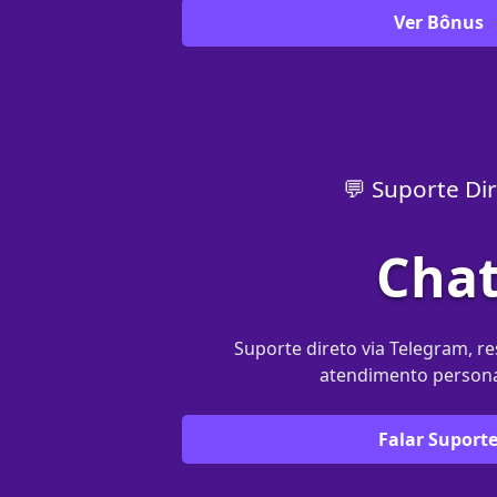
Ver Bônus
💬 Suporte Di
Cha
Suporte direto via Telegram, r
atendimento persona
Falar Suport