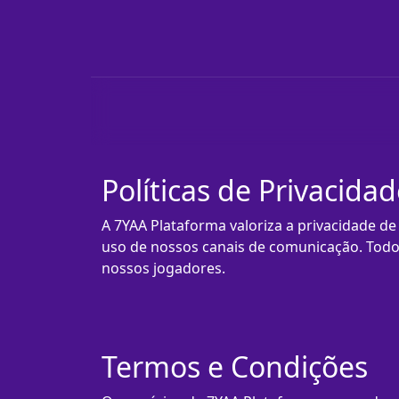
Políticas de Privacida
A 7YAA Plataforma valoriza a privacidade d
uso de nossos canais de comunicação. Todos
nossos jogadores.
Termos e Condições