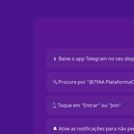
📱 Baixe o app Telegram no seu disp
🔍 Procure por "@7YAA PlataformaOf
👆 Toque em "Entrar" ou "Join"
🔔 Ative as notificações para não p