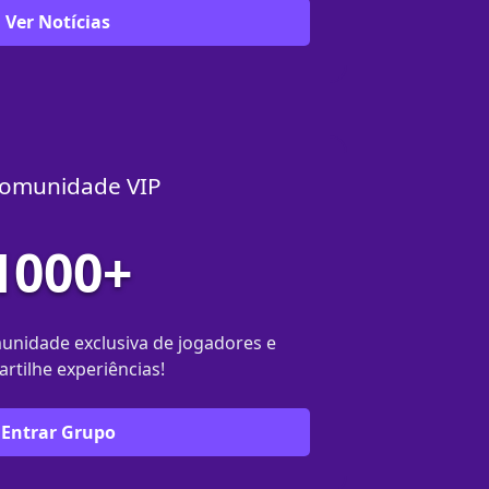
Ver Notícias
Comunidade VIP
1000+
unidade exclusiva de jogadores e
rtilhe experiências!
Entrar Grupo