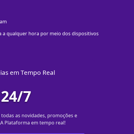
ram
 a qualquer hora por meio dos dispositivos
cias em Tempo Real
24/7
e todas as novidades, promoções e
AA Plataforma em tempo real!