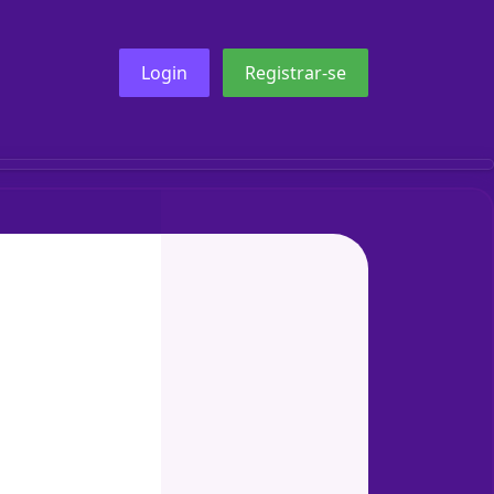
Login
Registrar-se