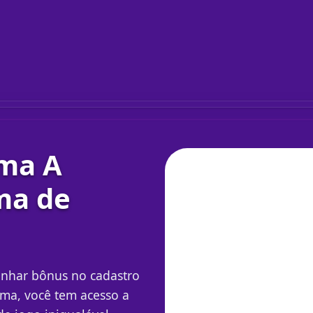
rma A
ma de
anhar bônus no cadastro
rma, você tem acesso a